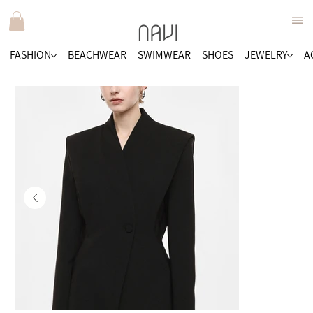
FASHION
BEACHWEAR
SWIMWEAR
SHOES
JEWELRY
A