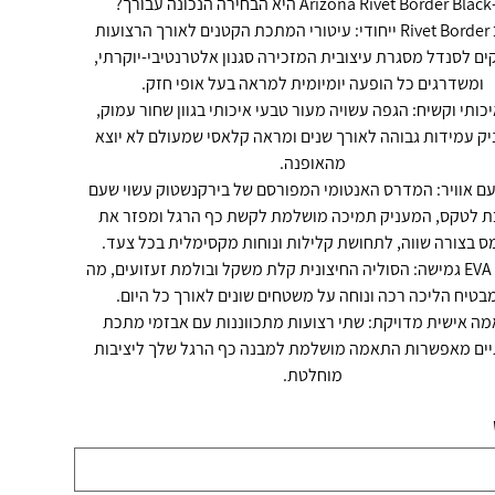
רך?
עיצוב Rivet Border ייחודי: עיטורי המתכת הקטנים לאורך הרצועות
ים לסנדל מסגרת עיצובית המזכירה סגנון אלטרנטיבי-יוקרתי,
ומשדרגים כל הופעה יומיומית למראה בעל אופי חזק.
יכותי וקשיח: הגפה עשויה מעור טבעי איכותי בגוון שחור עמוק,
ק עמידות גבוהה לאורך שנים ומראה קלאסי שמעולם לא יוצא
מהאופנה.
עם אוויר: המדרס האנטומי המפורסם של בירקנשטוק עשוי שעם
ת לטקס, המעניק תמיכה מושלמת לקשת כף הרגל ומפזר את
ס בצורה שווה, לתחושת קלילות ונוחות מקסימלית בכל צעד.
סוליית EVA גמישה: הסוליה החיצונית קלת משקל ובולמת זעזועים, מה
בטיח הליכה רכה ונוחה על משטחים שונים לאורך כל היום.
ה אישית מדויקת: שתי רצועות מתכווננות עם אבזמי מתכת
יים מאפשרות התאמה מושלמת למבנה כף הרגל שלך ליציבות
מוחלטת.