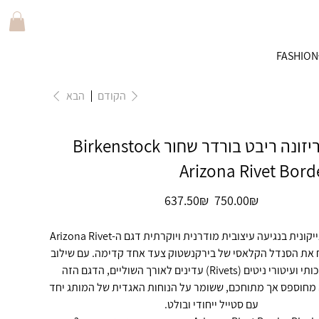
FASHION
הקודם
הבא
כפכפי אריזונה ריבט בורדר שחור Birkenstock
Arizona Rivet Bord
מחיר
מחיר
‏750.00 ‏₪
‏637.50 ‏₪
מקורי
מבצע
האריזונה האייקונית בנגיעה עיצובית מודרנית ויוקרתית דגם ה-Arizona Rivet
B לוקח את הסנדל הקלאסי של בירקנשטוק צעד אחד קדימה. עם שילוב
של עור איכותי ועיטורי ניטים (Rivets) עדינים לאורך השוליים, הדגם הזה
מחוספס אך מתוחכם, ששומר על הנוחות האגדית של המותג יחד
עם סטייל ייחודי ובולט.