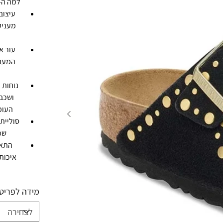
למה ה-Arizona Rivet Border Black היא הבחירה הנכונה עבו
מעניק
עור א
המעני
נוחות 
ושכב
העומ
שמ
התאמ
איכות
מידה לפריט