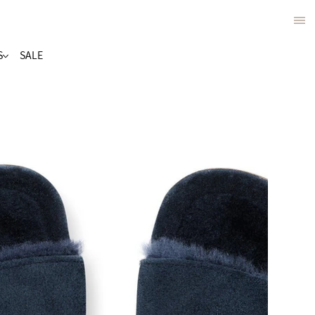
S
SALE