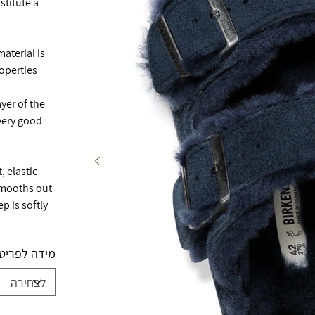
stitute a
aterial is
perties.
yer of the
 very good
, elastic
 smooths out
ep is softly
מידה לפריט