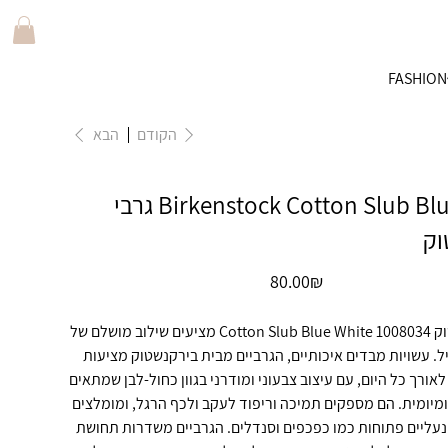
FASHION
הקודם
הבא
Birkenstock Cotton Slub Blue White גרבי
וק
מחיר
‏80.00 ‏₪
רבי בירקנשטוק 1008034 Cotton Slub Blue White מציעים שילוב מושלם של
יל. עשויות מבדים איכותיים, הגרביים מבית בירקנשטוק מציעות
אורך כל היום, עם עיצוב צבעוני ומודרני בגוון כחול-לבן שמתאים
מיומית. הם מספקים תמיכה וריפוד לעקב ולכף הרגל, ומומלצים
עליים פתוחות כמו כפכפים וסנדלים. הגרביים משדרות תחושת