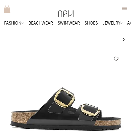
FASHION
BEACHWEAR
SWIMWEAR
SHOES
JEWELRY
A