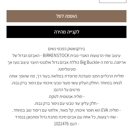
הוספה לסל
לקנייה מהירה
בירקנשטוק כפכפי נשים
עיצוב שתי הרצועות האגדי מבית BIRKENSTOCK - האבזם הגדול של
אריזונה. גרסת ה-Big Buckle כוללת אבזם גדול ואלגנטי היוצר עיצוב נועז אך
מינימליסטי.
סוליית הרגליים החצי מעודנת מרופדת במלואה בעור רך, מה שהופך אותה
לנוחה במיוחד. החלק העליון עשוי מעור טבעי איכותי עם גימור ברק גבוה.
פרטים על הדגם:
- סוליה אנטומית לטקס.
- חלק עליון: עור טבעי עם גימור ברק גבוה.
- סוליה: EVA הוא חומר איכותי, קל מאוד, אלסטי עם ריפוד טוב במיוחד.
- שתי רצועות, כל אחת עם אבזם סיכת מתכת גדול ומתכוונן בנפרד
- דגם: 1021476