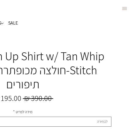
S
SALE
n Up Shirt w/ Tan Whip
Stitch-חולצה מכופ
תיפורים
מחיר
 ‏390.00 ‏₪ 
רגיל
מידה לפריט
*
לבחירה