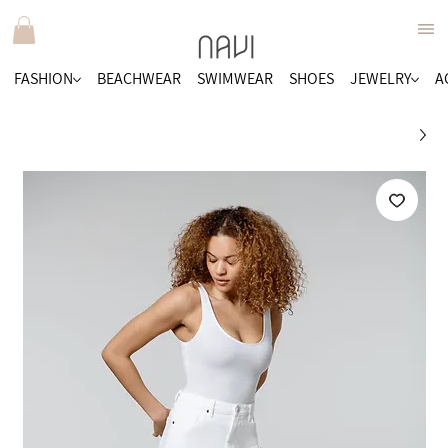
FASHION
BEACHWEAR
SWIMWEAR
SHOES
JEWELRY
A