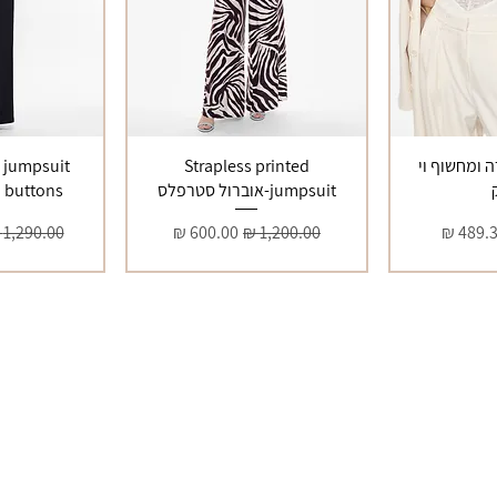
 ומחשוף וי
Strapless printed
 jumpsuit
jumpsuit-אוברול סטרפלס
d buttons
יר מבצע
מחיר רגיל
מחיר מבצע
מחיר רגיל