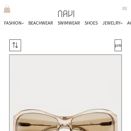
FASHION
BEACHWEAR
SWIMWEAR
SHOES
JEWELRY
A
סינון