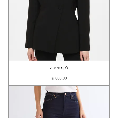
ג׳קט חליפה
מחיר