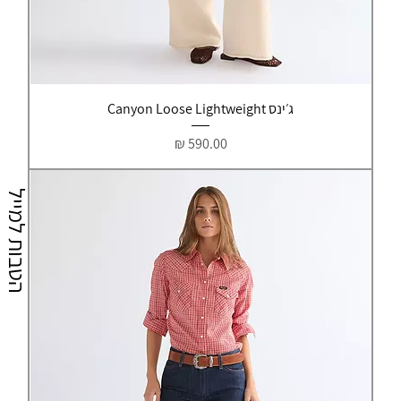
ג׳ינס Canyon Loose Lightweight
מחיר
הטבות למייל