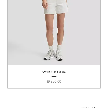
שורט ג׳ינס Stella
מחיר
נבי בוטיק