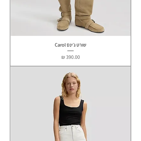
שורט ג׳ינס Carol
מחיר