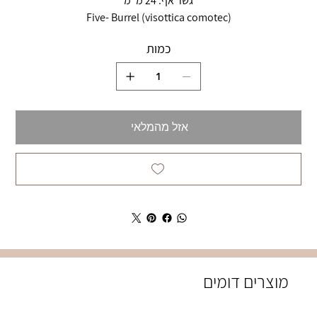
גשר אף: 24 מ"מ
Five- Burrel (visottica comotec)
כמות
אזל מהמלאי
מוצרים דומים