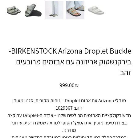
BIRKENSTOCK Arizona Droplet Buckle-
בירקנשטוק אריזונה עם אבזמים מרובעים
זהב
מחיר
‏999.00 ‏₪
סנדלי Arizona עם אבזם Droplet – נוחות מקורית, סגנון מעודן
דגם: 1029367
חדש בקולקציית האבזמים הבולטים שלנו – אבזם ה-Droplet עם קצה
בצורת טיפה מוסיף את הטאץ' הסופי למראה שמשדר שיק עירוני
מודרני.
המדרך החלק במיוחד וסוליית הגומי המוזרקת החדשה מעניקים