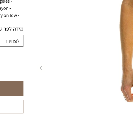
- Hand sewn in our own factory in the heart of Los Angeles
- Tri-Blend Fabric: 50% Cotton, 37% Polyester, 13% Rayon
- Machine wash cold with like colours. Hang or tumble dry on low.
מידה לפריט