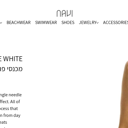
BEACHWEAR
SWIMWEAR
SHOES
JEWELRY
ACCESSORIE
מכנסי פוט
ingle needle
ect. All of
cess that
 in from day
eats.