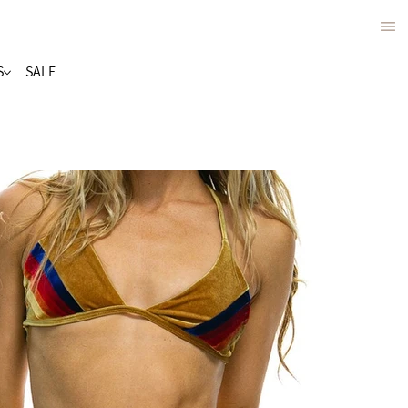
S
SALE