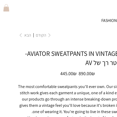
FASHION
הקודם
הבא
AVIATOR SWEATPANTS IN VINTAGE WHITE-
ר רך של AV
מחיר
מחיר
‏890.00 ‏₪
‏445.00 ‏₪
מקורי
מבצע
The most comfortable sweatpants you'll ever own. Our s
stitch work gives each garment a unique, one of a kind eff
our products go through an intense breaking-down pro
gives them a vintage feel you'll love because it's broken
one of wearing it. You're going to live in these sw