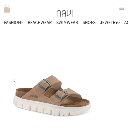
FASHION
BEACHWEAR
SWIMWEAR
SHOES
JEWELRY
A