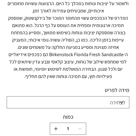
ולשמור על יציבות ונוחות במהלך כל היום. הרצועות עשויות מחומרים
איכותיים, שמבטיחים עמידות לאורך זמן.
המדרס של הכפכפים עשוי מהחומר המוכר של בירקנשטוק, שמספק
תמיכה ארגונומית ומפחית את העומס על כף הרגל. הוא מתואם
בצורה שמספקת יציבות ונוחות בשימוש ממושך, ומסייע בהפחתת
עייפות בזמן הליכה. כמו כן, הסוליה עשויה גומי איכותי, המעניק
אחיזה מצוינת ומסייע במניעת החלקה על משטחים שונים.
ה-Birkenstock Florida Fresh Sandcastle הם כפכפים אידיאליים
למי שמחפש שילוב של נוחות, עיצוב קלאסי וצבע עדין שיתאים לכל
יום ולכל סגנון. הבחירה המושלמת לשימוש יומיומי, חופשות או
פעילויות חוץ, עם תמיכה ונוחות שאין להם תחליף.
מידה לפריט
כמות