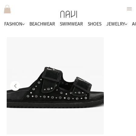
FASHION
BEACHWEAR
SWIMWEAR
SHOES
JEWELRY
A