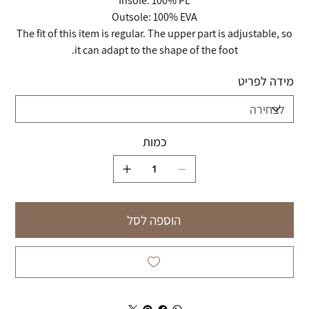
Insole: 100% PL
Outsole: 100% EVA
The fit of this item is regular. The upper part is adjustable, so
it can adapt to the shape of the foot.
מידה לפריט
כמות
הוספה לסל