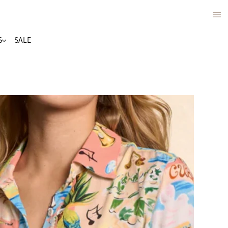
S
SALE