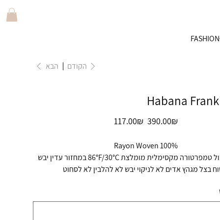
FASHION
הקודם
הבא
Habana Franki
מחיר
מחיר
‏390.00 ‏₪
‏117.00 ‏₪
מקורי
מבצע
100% Rayon Woven
הוראות טיפול טמפרטורה מקסימלית מומלצת 86°F/30°C במחזור עדין יבש
ח בצל מגהץ אדים לא לניקוי יבש לא להלבין לא לסחוט