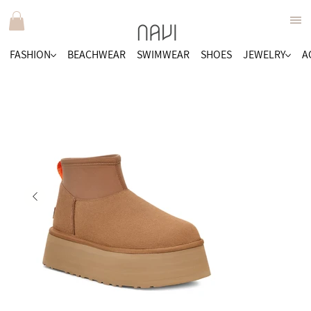
FASHION
BEACHWEAR
SWIMWEAR
SHOES
JEWELRY
A