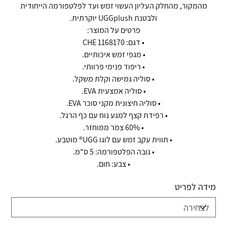
מהמקור, מהחלק העליון העשוי זמש ועד לפלטפורמה הייחודית
ולבטנת UGGplush יוקרתית.
פרטים על המוצר:
• דגם: 1168170 CHE
• מגפי זמש איכותיים.
• ריפוד פנימי פרוותי.
• סוליה גמישה וקלת משקל.
• סוליה אמצעית EVA.
• סוליה חיצונית מקני סוכר EVA.
• רפידת קצף למגע נוח עם כף הרגל.
• 60% צמר ממוחזר.
• תווית עקב זמש עם לוגו UGG® מוטבע.
• גובה הפלטפורמה: 5 ס"מ.
• צבע: חום.
מידה לפריט