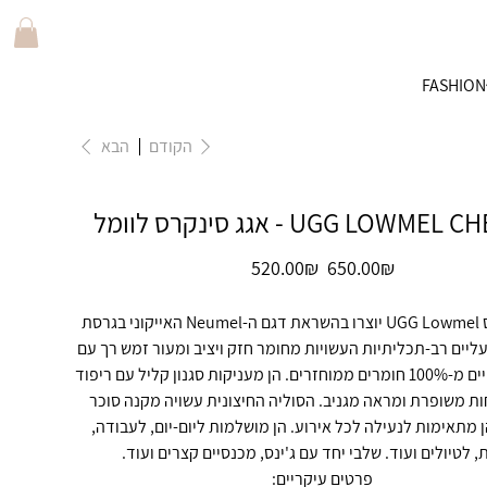
FASHION
הקודם
הבא
UGG LOW - אגג סינקרס לוומל
מחיר
מחיר
‏650.00 ‏₪
‏520.00 ‏₪
מקורי
מבצע
נעלי סניקרס UGG Lowmel יוצרו בהשראת דגם ה-Neumel האייקוני בגרסת
עליים רב-תכליתיות העשויות מחומר חזק ויציב ומעור זמש רך עם
שרוכים העשויים מ-100% חומרים ממוחזרים. הן מעניקות סגנון קליל עם ריפוד
ות משופרת ומראה מגניב. הסוליה החיצונית עשויה מקנה סוכר
מתאימות לנעילה לכל אירוע. הן מושלמות ליום-יום, לעבודה,
, לטיולים ועוד. שלבי יחד עם ג'ינס, מכנסיים קצרים ועוד.
פרטים עיקריים: