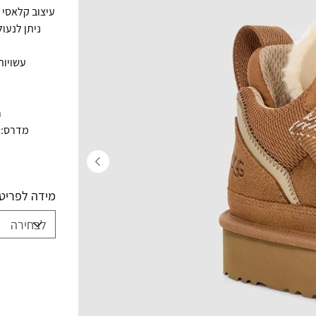
עיצוב קלאסי ומודרנ
ניתן לנעו
עשויות
ריפ
מדרס: UGGplush™ 60% צמר ממוחזר, 40% ENCEL™ Lyocell
מידה לפריט