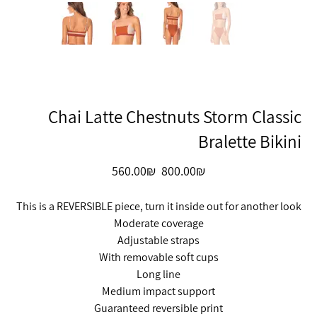
Chai Latte Chestnuts Storm Classic
Bralette Bikini
מחיר
מחיר
‏800.00 ‏₪
‏560.00 ‏₪
מקורי
מבצע
This is a REVERSIBLE piece, turn it inside out for another look
Moderate coverage
Adjustable straps
With removable soft cups
Long line
Medium impact support
Guaranteed reversible print