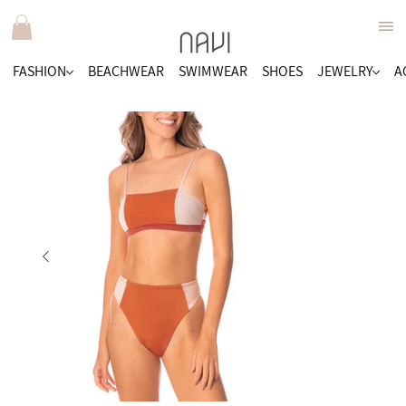
FASHION
BEACHWEAR
SWIMWEAR
SHOES
JEWELRY
A