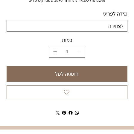
82% פוליאמיד ממוחזר 18% ספנדקס סריג
מידה לפריט
כמות
הוספה לסל