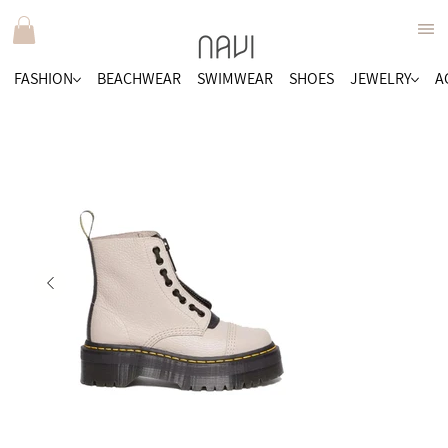
FASHION
BEACHWEAR
SWIMWEAR
SHOES
JEWELRY
A