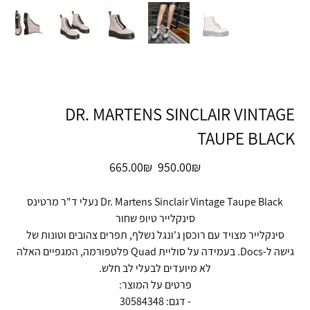
DR. MARTENS SINCLAIR VINTAGE
TAUPE BLACK
מחיר
מחיר
‏950.00 ‏₪
‏665.00 ‏₪
מקורי
מבצע
Dr. Martens Sinclair Vintage Taupe Black נעלי ד"ר מרטינס
סינקלייר טיופ שחור
סינקלייר מצויד עם רוכסן ג'ונגל נשלף, תפרים צהובים וטונות של
גישה ל-Docs. בעמידה על סוליית Quad פלטפורמה, המגפיים האלה
לא מיועדים לבעלי לב חלש.
פרטים על המוצר:
- דגם: 30584348