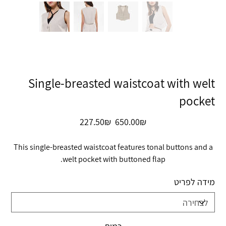
Single-breasted waistcoat with welt
pocket
מחיר
מחיר
‏650.00 ‏₪
‏227.50 ‏₪
מקורי
מבצע
This single-breasted waistcoat features tonal buttons and a
welt pocket with buttoned flap.
מידה לפריט