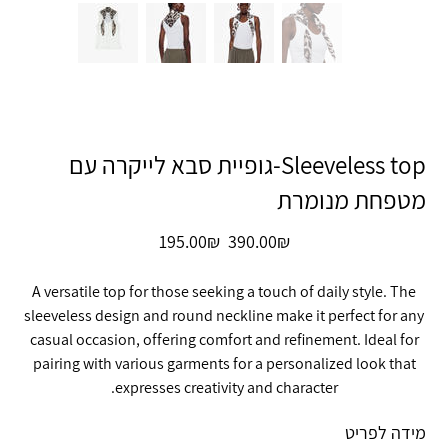
Sleeveless top-גופיית סבא לייקרה עם
מטפחת מנומרת
מחיר
מחיר
‏390.00 ‏₪
‏195.00 ‏₪
מקורי
מבצע
A versatile top for those seeking a touch of daily style. The
sleeveless design and round neckline make it perfect for any
casual occasion, offering comfort and refinement. Ideal for
pairing with various garments for a personalized look that
expresses creativity and character.
מידה לפריט