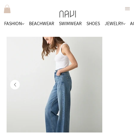
FASHION
BEACHWEAR
SWIMWEAR
SHOES
JEWELRY
A