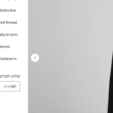
istinctive
red thread
ady to turn-
Denim.
believe in
מידה לפריט