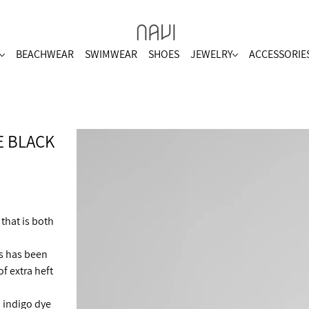
BEACHWEAR
SWIMWEAR
SHOES
JEWELRY
ACCESSORIE
E BLACK
 that is both
is has been
of extra heft
p indigo dye