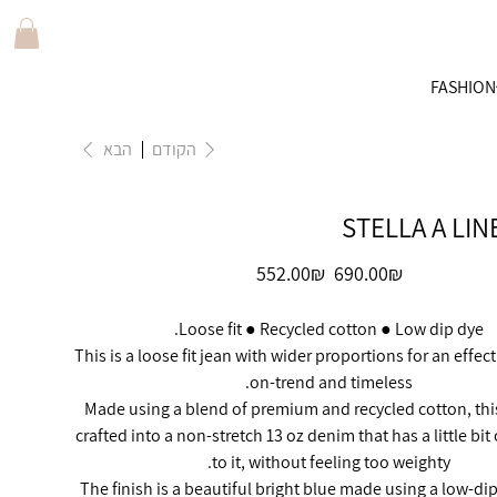
FASHION
הקודם
הבא
STELLA A LIN
מחיר
מחיר
‏690.00 ‏₪
‏552.00 ‏₪
מקורי
מבצע
Loose fit ● Recycled cotton ● Low dip dye.
This is a loose fit jean with wider proportions for an effect
on-trend and timeless.
Made using a blend of premium and recycled cotton, th
crafted into a non-stretch 13 oz denim that has a little bit 
to it, without feeling too weighty.
The finish is a beautiful bright blue made using a low-di