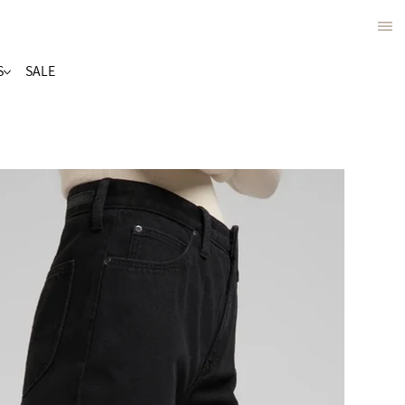
S
SALE