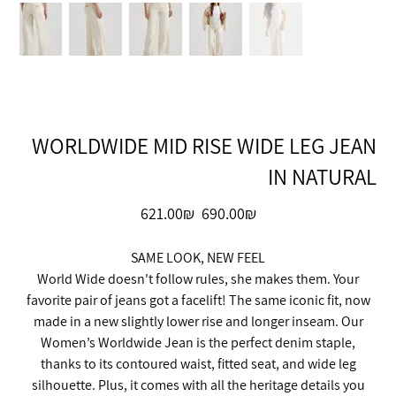
WORLDWIDE MID RISE WIDE LEG JEAN
IN NATURAL
מחיר
מחיר
‏690.00 ‏₪
‏621.00 ‏₪
מקורי
מבצע
SAME LOOK, NEW FEEL
World Wide doesn't follow rules, she makes them. Your
favorite pair of jeans got a facelift! The same iconic fit, now
made in a new slightly lower rise and longer inseam. Our
Women’s Worldwide Jean is the perfect denim staple,
thanks to its contoured waist, fitted seat, and wide leg
silhouette. Plus, it comes with all the heritage details you