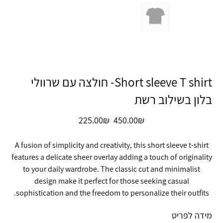
Short sleeve T shirt- חולצה עם שרוולי
בלון בשילוב רשת
מחיר
מחיר
‏450.00 ‏₪
‏225.00 ‏₪
מקורי
מבצע
A fusion of simplicity and creativity, this short sleeve t-shirt
features a delicate sheer overlay adding a touch of originality
to your daily wardrobe. The classic cut and minimalist
design make it perfect for those seeking casual
sophistication and the freedom to personalize their outfits.
מידה לפריט