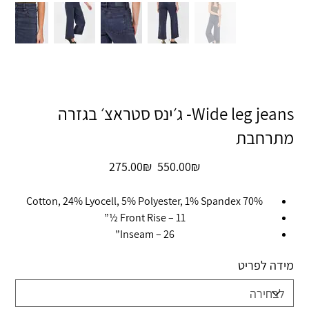
Wide leg jeans- ג׳ינס סטראצ׳ בגזרה
מתרחבת
מחיר
מחיר
‏550.00 ‏₪
‏275.00 ‏₪
מקורי
מבצע
70% Cotton, 24% Lyocell, 5% Polyester, 1% Spandex
Front Rise – 11 ½”
Inseam – 26”
מידה לפריט