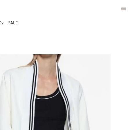
S
SALE