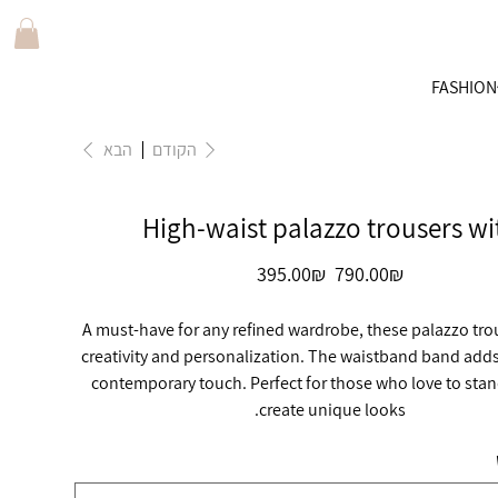
FASHION
הקודם
הבא
High-waist palazzo trousers w
מחיר
מחיר
‏790.00 ‏₪
‏395.00 ‏₪
מקורי
מבצע
A must-have for any refined wardrobe, these palazzo trou
creativity and personalization. The waistband band adds
contemporary touch. Perfect for those who love to sta
create unique looks.