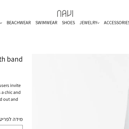
BEACHWEAR
SWIMWEAR
SHOES
JEWELRY
ACCESSORIE
ith band
sers invite
 a chic and
nd out and
מידה לפריט